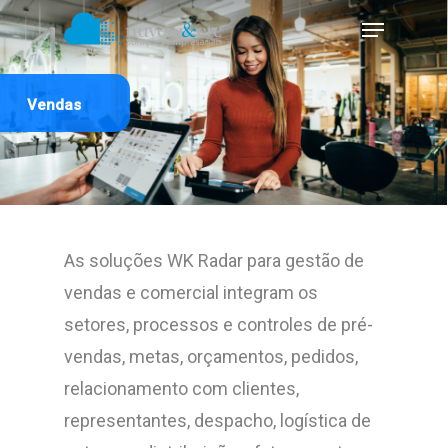
Skip
Menu
to
Close
main
Menu
V
e
n
d
a
s
content
As soluções WK Radar para gestão de
vendas e comercial integram os
setores, processos e controles de pré-
vendas, metas, orçamentos, pedidos,
relacionamento com clientes,
representantes, despacho, logística de