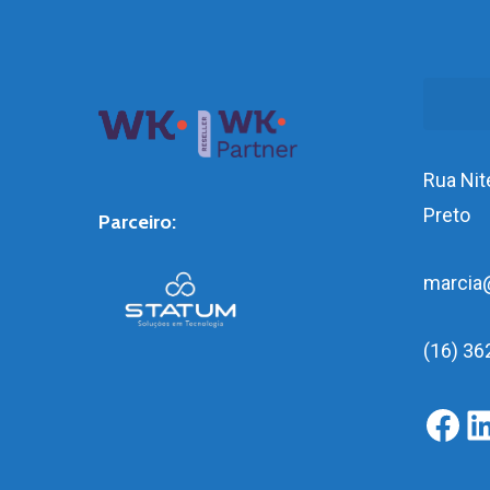
Pesqui
Rua Nite
Preto
Parceiro:
marcia
(16) 36
f