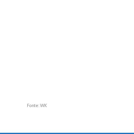
Materiais Educa
Saiba Mais
Fonte: WK