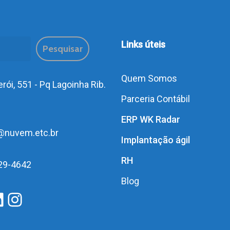
sar
Links úteis
Pesquisar
Quem Somos
rói, 551 - Pq Lagoinha Rib.
Parceria Contábil
ERP WK Radar
@nuvem.etc.br
Implantação ágil
RH
29-4642
Blog
acebook
LinkedIn
Instagram