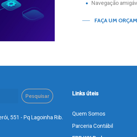
Navegação amigáv
FAÇA UM ORÇA
sar
Links úteis
Pesquisar
Quem Somos
rói, 551 - Pq Lagoinha Rib.
Parceria Contábil