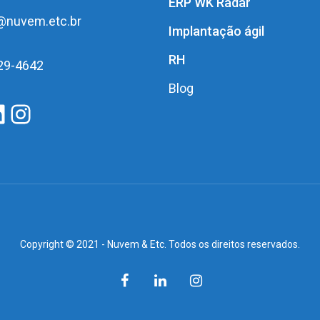
ERP WK Radar
@nuvem.etc.br
Implantação ágil
RH
29-4642
Blog
acebook
LinkedIn
Instagram
Copyright © 2021 - Nuvem & Etc. Todos os direitos reservados.
facebook
linkedin
instagram