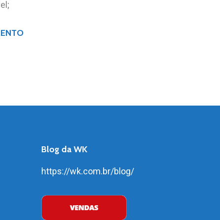
el;
MENTO
Blog da WK
https://wk.com.br/blog/