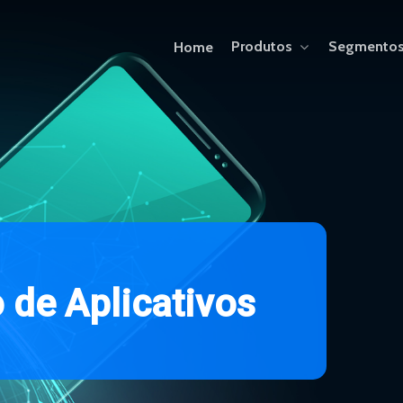
Produtos
Segmento
Home
ERP WK Radar
Serviços 
o
d
e
A
p
l
i
c
a
t
i
v
o
s