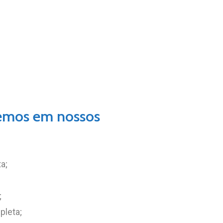
emos
em
nossos
a;
;
pleta;